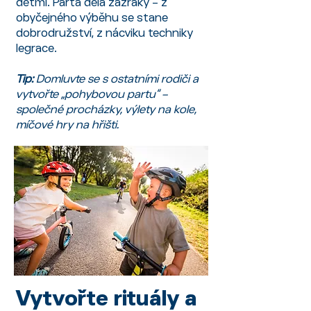
dětmi. Parta dělá zázraky – z
obyčejného výběhu se stane
dobrodružství, z nácviku techniky
legrace.
Tip:
Domluvte se s ostatními rodiči a
vytvořte „pohybovou partu“ –
společné procházky, výlety na kole,
míčové hry na hřišti.
Vytvořte rituály a