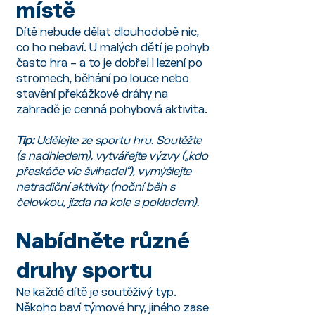
místě
Dítě nebude dělat dlouhodobě nic,
co ho nebaví. U malých dětí je pohyb
často hra – a to je dobře! I lezení po
stromech, běhání po louce nebo
stavění překážkové dráhy na
zahradě je cenná pohybová aktivita.
Tip:
Udělejte ze sportu hru. Soutěžte
(s nadhledem), vytvářejte výzvy („kdo
přeskáče víc švihadel“), vymýšlejte
netradiční aktivity (noční běh s
čelovkou, jízda na kole s pokladem).
Nabídněte různé
druhy sportu
Ne každé dítě je soutěživý typ.
Někoho baví týmové hry, jiného zase