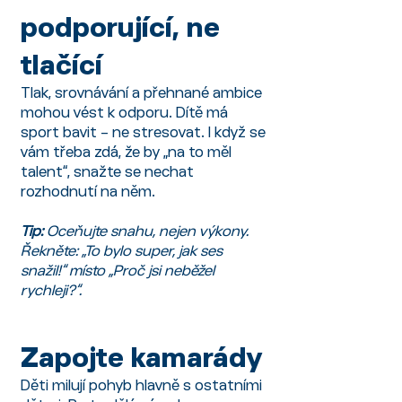
podporující, ne
tlačící
Tlak, srovnávání a přehnané ambice
mohou vést k odporu. Dítě má
sport bavit – ne stresovat. I když se
vám třeba zdá, že by „na to měl
talent“, snažte se nechat
rozhodnutí na něm.
Tip:
Oceňujte snahu, nejen výkony.
Řekněte: „To bylo super, jak ses
snažil!“ místo „Proč jsi neběžel
rychleji?“.
Zapojte kamarády
Děti milují pohyb hlavně s ostatními