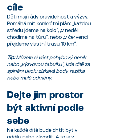
cíle
Děti mají rády pravidelnost a výzvy.
Pomáhá mít konkrétní plán: „každou
středu jdeme na kolo“, „v neděli
chodíme na túru“, nebo „v červenci
přejdeme vlastní trasu 10 km“.
Tip:
Můžete si vést pohybový deník
nebo „výzvovou tabulku“, kde dítě za
splnění úkolu získává body, razítka
nebo malé odměny.
Dejte jim prostor
být aktivní podle
sebe
Ne každé dítě bude chtít být v
oddílu nebo závodit. A to je v