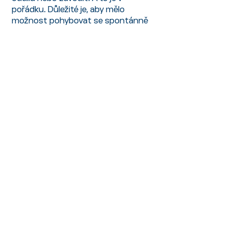
pořádku. Důležité je, aby mělo
možnost pohybovat se spontánně
– ať už je to tanec v obýváku, lezení
po stromech nebo honička se
psem.
Shrnutí:
Motivace dětí ke sportu není o
přemlouvání, ale o vytvoření
prostředí, kde je pohyb přirozený,
zábavný a dostupný. Když se dítě
cítí dobře, má svobodu volby a
podporu, pohyb si zamiluje samo. A
to je ten nejlepší základ pro zdravý
vztah ke sportu na celý život.
Partneři projektu