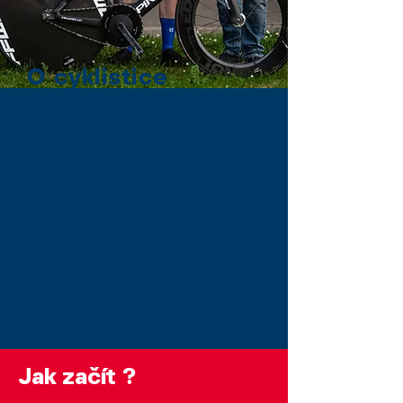
O cyklistice
Cyklistika je krásný sport, který spojuje
pohyb, svobodu a pobyt v přírodě. Jedná
se o skvělou aktivitu pro děti a mládež,
protože přirozeně rozvíjí fyzickou kondici,
rovnováhu i koordinaci, zároveň
podporuje samostatnost, sebevědomí a
radost z pohybu na čerstvém vzduchu.
Navíc jde o zábavnou a ekologickou
aktivitu, kterou mohou sdílet s rodinou
nebo kamarády, a tím posilovat i sociální
vazby. Je to tedy ideální forma pohybu,
který lze dělat pravidelně a v případě
zájmu i soutěžně. Vyzkoušejte ji společně
s námi!
Jak začít ?