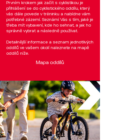
Prvním krokem jak začít s cyklistikou je
přihlášení se do cyklistického oddílu, který
vás dále povede v tréninku a nabídne vám
potřebné zázemí. Seznámí Vás s tím, jaké je
třeba mít vybavení, kde ho sehnat, a jak ho
správně vybrat a následně používat.
Detailnější informace a seznam jednotlivých
oddílů ve vašem okolí naleznete na mapě
oddílů níže.
Mapa oddílů