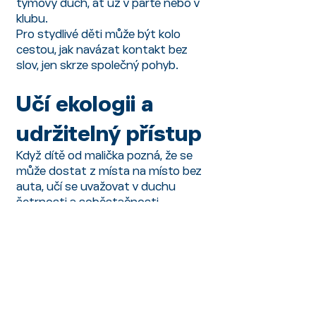
týmový duch, ať už v partě nebo v
klubu.
Pro stydlivé děti může být kolo
cestou, jak navázat kontakt bez
slov, jen skrze společný pohyb.
Učí ekologii a
udržitelný přístup
Když dítě od malička pozná, že se
může dostat z místa na místo bez
auta, učí se uvažovat v duchu
šetrnosti a soběstačnosti.
Cyklistika přirozeně rozvíjí vztah k
přírodě, pohybu na čerstvém
vzduchu a zodpovědnosti vůči okolí.
Rozvíjí