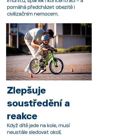
imunitu, spánek i koncentraci – a
pomáhá předcházet obezitě i
civilizačním nemocem.
Zlepšuje
soustředění a
reakce
Když dítě jede na kole, musí
neustále sledovat okolí,