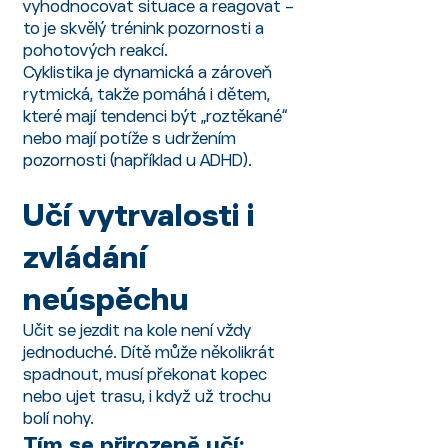
vyhodnocovat situace a reagovat –
to je skvělý trénink pozornosti a
pohotových reakcí.
Cyklistika je dynamická a zároveň
rytmická, takže pomáhá i dětem,
které mají tendenci být „roztěkané“
nebo mají potíže s udržením
pozornosti (například u ADHD).
Učí vytrvalosti i
zvládání
neúspěchu
Učit se jezdit na kole není vždy
jednoduché. Dítě může několikrát
spadnout, musí překonat kopec
nebo ujet trasu, i když už trochu
bolí nohy.
Tím se přirozeně učí: