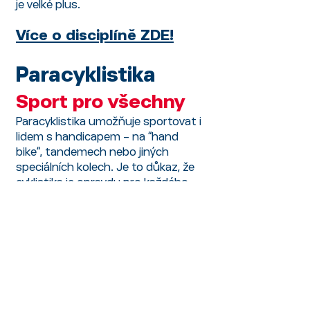
je velké plus.
Více o disciplíně ZDE!
Paracyklistika
Sport pro všechny
Paracyklistika umožňuje sportovat i
lidem s handicapem – na “hand
bike“, tandemech nebo jiných
speciálních kolech. Je to důkaz, že
cyklistika je opravdu pro každého.
Více o disciplíně ZDE!
A co dál?
Každý začínal nějak. Není důležité, na
jakém kole dnes jezdíte nebo kolik
máte v nohách kilometrů. Důležité je