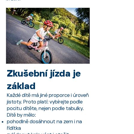
Zkušební jízda je
základ
Každé dítě má jiné proporce i úroveň
jistoty. Proto platí: vybírejte podle
pocitu dítěte, nejen podle tabulky.
Dítě by mělo:
pohodlně dosáhnout na zem i na
řídítka