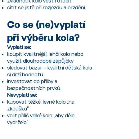
zvládnout kolo vést i otočit
cítit se jistě při rozjezdu a brzdění
Co se (ne)vyplatí
při výběru kola?
Vyplatí se:
koupit kvalitnější, lehčí kolo nebo
využít dlouhodobé zápůjčky
sledovat bazar – kvalitní dětská kola
si drží hodnotu
investovat do přilby a
bezpečnostních prvků
Nevyplatí se:
kupovat těžké, levné kolo „na
zkoušku“
volit příliš velké kolo „aby déle
vydrželo“
kupovat kolo bez zkušební jízdy