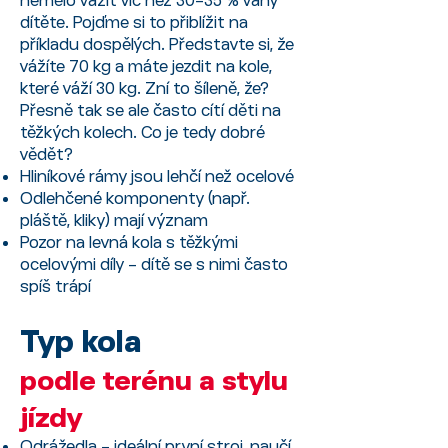
dítěte. Pojďme si to přiblížit na
příkladu dospělých. Představte si, že
vážíte 70 kg a máte jezdit na kole,
které váží 30 kg. Zní to šíleně, že?
Přesně tak se ale často cítí děti na
těžkých kolech. Co je tedy dobré
vědět?
Hliníkové rámy jsou lehčí než ocelové
Odlehčené komponenty (např.
pláště, kliky) mají význam
Pozor na levná kola s těžkými
ocelovými díly – dítě se s nimi často
spíš trápí
Typ kola
podle terénu a stylu
jízdy
Odrážedla – ideální první stroj, naučí