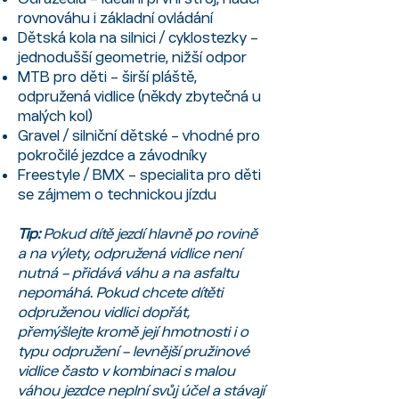
rovnováhu i základní ovládání
Dětská kola na silnici / cyklostezky –
jednodušší geometrie, nižší odpor
MTB pro děti – širší pláště,
odpružená vidlice (někdy zbytečná u
malých kol)
Gravel / silniční dětské – vhodné pro
pokročilé jezdce a závodníky
Freestyle / BMX – specialita pro děti
se zájmem o technickou jízdu
Tip:
Pokud dítě jezdí hlavně po rovině
a na výlety, odpružená vidlice není
nutná – přidává váhu a na asfaltu
nepomáhá. Pokud chcete dítěti
odpruženou vidlici dopřát,
přemýšlejte kromě její hmotnosti i o
typu odpružení – levnější pružinové
vidlice často v kombinaci s malou
váhou jezdce neplní svůj účel a stávají