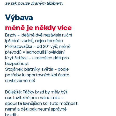
se tak pouze drahým těžítkem
.
Výbava
méně je někdy více
Brzdy – ideálně dvě nezávislé ruční
(přední i zadní), nejen torpédo
Přehazovačka – od 20" výš; méně
převodů = jednodušší ovládání
Kryt řetězu – u menších dětí pro
bezpečnost
Stojánek, blatníky, světla – podle
potřeby (u sportovních kol často
chybí záměrně)
Důležité: Páčky brzd by měly být
nastavitelné pro malou ruku –
spousta levnějších kol tuto možnost
nemá a děti pak neumí správně
brzdit.