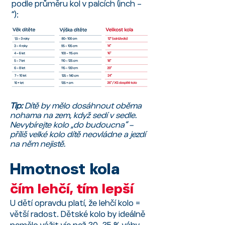
podle průměru kol v palcích (inch –
“):
Tip:
Dítě by mělo dosáhnout oběma
nohama na zem, když sedí v sedle.
Nevybírejte kolo „do budoucna“ –
příliš velké kolo dítě neovládne a jezdí
na něm nejistě.​
Hmotnost kola
čím lehčí, tím lepší
U dětí opravdu platí, že lehčí kolo =
větší radost. Dětské kolo by ideálně
nemělo vážit víc než 30–35 % váhy