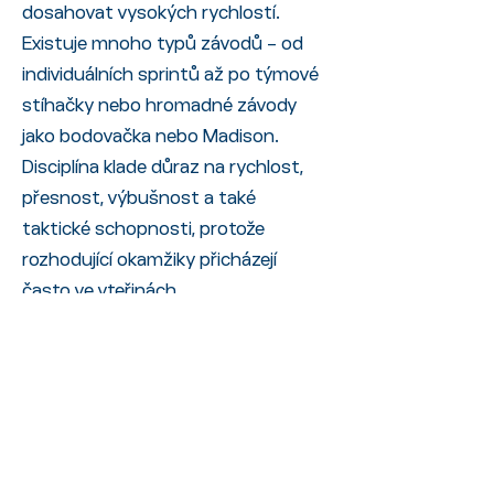
dosahovat vysokých rychlostí.
Existuje mnoho typů závodů – od
individuálních sprintů až po týmové
stíhačky nebo hromadné závody
jako bodovačka nebo Madison.
Disciplína klade důraz na rychlost,
přesnost, výbušnost a také
taktické schopnosti, protože
rozhodující okamžiky přicházejí
často ve vteřinách.
VIDEO představující
Silniční a Dráhovou
cyklistiku