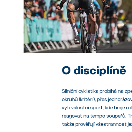
O disciplíně
Silniční cyklistika probíhá na 
okruhů (kritérií), přes jednorá
vytrvalostní sport, kde hraje ro
reagovat na tempo soupeřů. Tra
takže prověřují všestrannost j