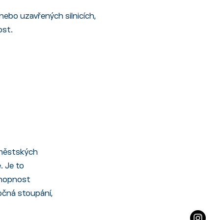
 nebo uzavřených silnicích,
ost.
h městských
. Je to
schopnost
očná stoupání,