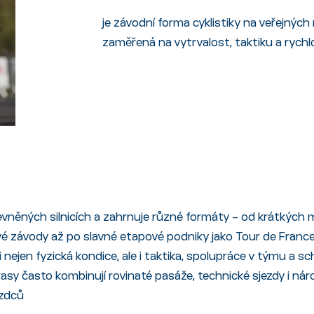
je závodní forma cyklistiky na veřejných
zaměřená na vytrvalost, taktiku a rychl
zpevněných silnicích a zahrnuje různé formáty – od krátkýc
zové závody až po slavné etapové podniky jako Tour de France
li nejen fyzická kondice, ale i taktika, spolupráce v týmu a 
sy často kombinují rovinaté pasáže, technické sjezdy i nár
ezdců